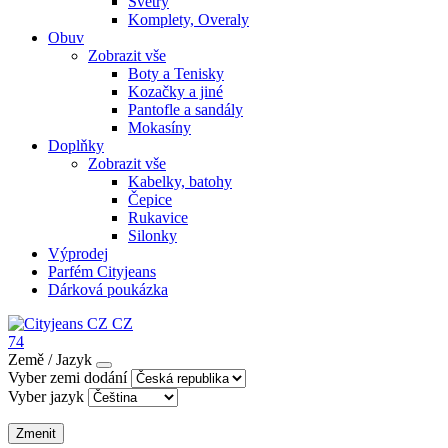
Svetry
Komplety, Overaly
Obuv
Zobrazit vše
Boty a Tenisky
Kozačky a jiné
Pantofle a sandály
Mokasíny
Doplňky
Zobrazit vše
Kabelky, batohy
Čepice
Rukavice
Silonky
Výprodej
Parfém Cityjeans
Dárková poukázka
CZ
74
Země / Jazyk
Vyber zemi dodání
Vyber jazyk
Zmenit