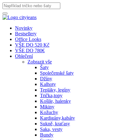
Novinky
Bestsellery
Office Looks
VŠE DO 520 Kč
VŠE DO 780€
Oblečení
Zobrazit vše
Šaty
Společenské šaty
Džíny
Kalhoty
Tepláky, legíny
Trička,topy
Košile, halenky
Mikiny
Kožuchy
Kardigány,kabáty
Sukně, kraťasy
Saka, vesty
Bundy