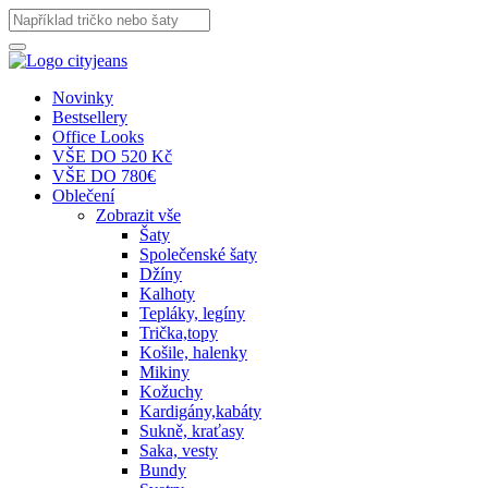
Novinky
Bestsellery
Office Looks
VŠE DO 520 Kč
VŠE DO 780€
Oblečení
Zobrazit vše
Šaty
Společenské šaty
Džíny
Kalhoty
Tepláky, legíny
Trička,topy
Košile, halenky
Mikiny
Kožuchy
Kardigány,kabáty
Sukně, kraťasy
Saka, vesty
Bundy