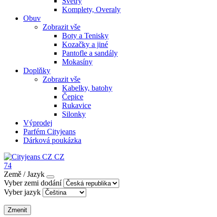
Svetry
Komplety, Overaly
Obuv
Zobrazit vše
Boty a Tenisky
Kozačky a jiné
Pantofle a sandály
Mokasíny
Doplňky
Zobrazit vše
Kabelky, batohy
Čepice
Rukavice
Silonky
Výprodej
Parfém Cityjeans
Dárková poukázka
CZ
74
Země / Jazyk
Vyber zemi dodání
Vyber jazyk
Zmenit