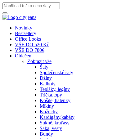
Novinky
Bestsellery
Office Looks
VŠE DO 520 Kč
VŠE DO 780€
Oblečení
Zobrazit vše
Šaty
Společenské šaty
Džíny
Kalhoty
Tepláky, legíny
Trička,topy
Košile, halenky
Mikiny
Kožuchy
Kardigány,kabáty
Sukně, kraťasy
Saka, vesty
Bundy