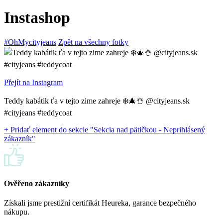
Instashop
#OhMycityjeans
Zpět na všechny fotky
Přejít na Instagram
Teddy kabátik ťa v tejto zime zahreje ❄️🎄☃️ @cityjeans.sk
#cityjeans #teddycoat
+ Pridať element do sekcie "Sekcia nad pätičkou - Neprihlásený
zákazník"
Ověřeno zákazníky
Získali jsme prestižní certifikát Heureka, garance bezpečného
nákupu.