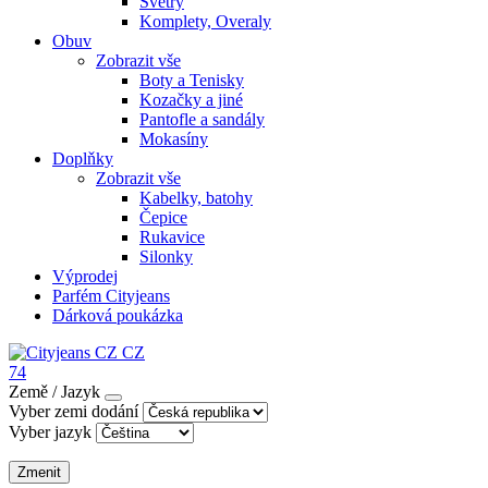
Svetry
Komplety, Overaly
Obuv
Zobrazit vše
Boty a Tenisky
Kozačky a jiné
Pantofle a sandály
Mokasíny
Doplňky
Zobrazit vše
Kabelky, batohy
Čepice
Rukavice
Silonky
Výprodej
Parfém Cityjeans
Dárková poukázka
CZ
74
Země / Jazyk
Vyber zemi dodání
Vyber jazyk
Zmenit