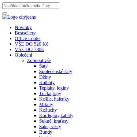
Novinky
Bestsellery
Office Looks
VŠE DO 520 Kč
VŠE DO 780€
Oblečení
Zobrazit vše
Šaty
Společenské šaty
Džíny
Kalhoty
Tepláky, legíny
Trička,topy
Košile, halenky
Mikiny
Kožuchy
Kardigány,kabáty
Sukně, kraťasy
Saka, vesty
Bundy