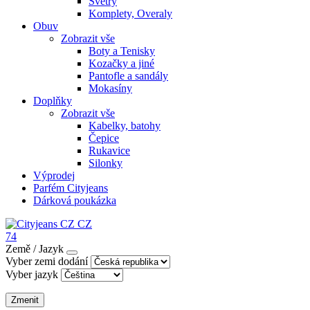
Svetry
Komplety, Overaly
Obuv
Zobrazit vše
Boty a Tenisky
Kozačky a jiné
Pantofle a sandály
Mokasíny
Doplňky
Zobrazit vše
Kabelky, batohy
Čepice
Rukavice
Silonky
Výprodej
Parfém Cityjeans
Dárková poukázka
CZ
74
Země / Jazyk
Vyber zemi dodání
Vyber jazyk
Zmenit