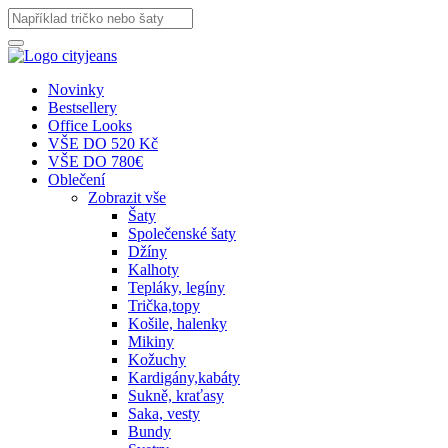
Novinky
Bestsellery
Office Looks
VŠE DO 520 Kč
VŠE DO 780€
Oblečení
Zobrazit vše
Šaty
Společenské šaty
Džíny
Kalhoty
Tepláky, legíny
Trička,topy
Košile, halenky
Mikiny
Kožuchy
Kardigány,kabáty
Sukně, kraťasy
Saka, vesty
Bundy