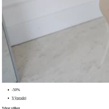
-50%
Výprodej
Vybrat velikost