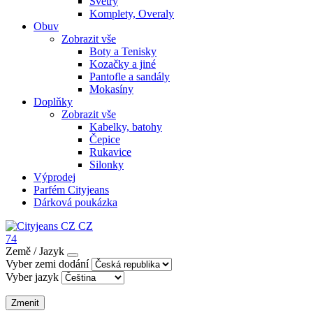
Svetry
Komplety, Overaly
Obuv
Zobrazit vše
Boty a Tenisky
Kozačky a jiné
Pantofle a sandály
Mokasíny
Doplňky
Zobrazit vše
Kabelky, batohy
Čepice
Rukavice
Silonky
Výprodej
Parfém Cityjeans
Dárková poukázka
CZ
74
Země / Jazyk
Vyber zemi dodání
Vyber jazyk
Zmenit