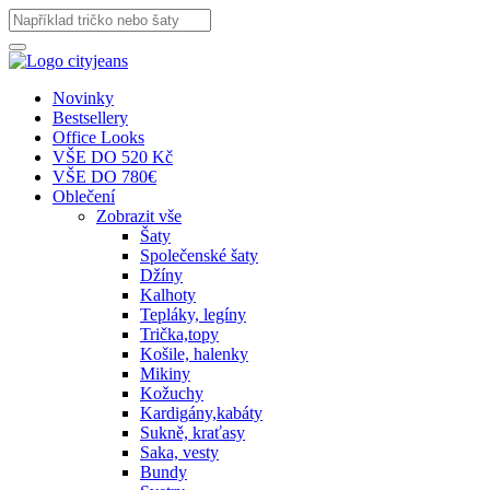
Novinky
Bestsellery
Office Looks
VŠE DO 520 Kč
VŠE DO 780€
Oblečení
Zobrazit vše
Šaty
Společenské šaty
Džíny
Kalhoty
Tepláky, legíny
Trička,topy
Košile, halenky
Mikiny
Kožuchy
Kardigány,kabáty
Sukně, kraťasy
Saka, vesty
Bundy