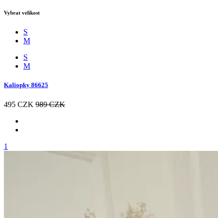
Vybrat velikost
S
M
S
M
Kaliopky 86625
495 CZK
989 CZK
1