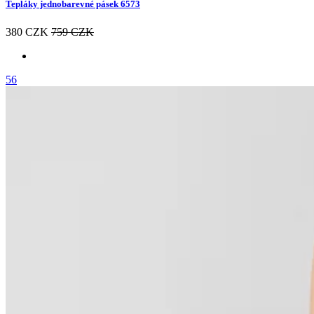
Tepláky jednobarevné pásek 6573
380 CZK
759 CZK
56