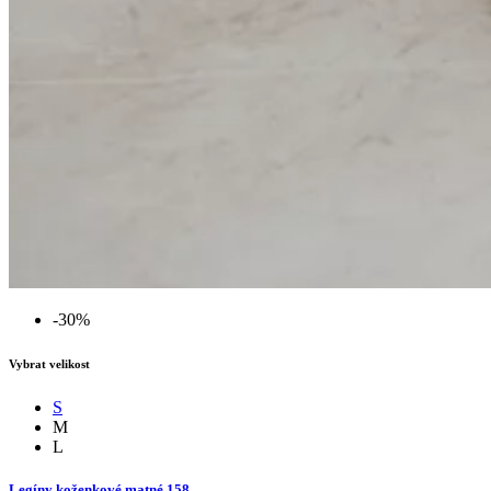
-30%
Vybrat velikost
S
M
L
Legíny koženkové matné 158