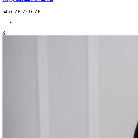
545 CZK
779 CZK
3