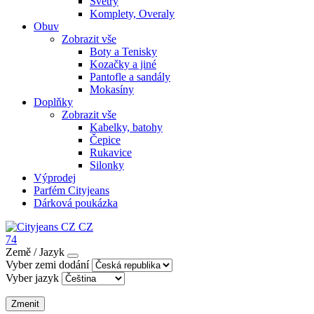
Svetry
Komplety, Overaly
Obuv
Zobrazit vše
Boty a Tenisky
Kozačky a jiné
Pantofle a sandály
Mokasíny
Doplňky
Zobrazit vše
Kabelky, batohy
Čepice
Rukavice
Silonky
Výprodej
Parfém Cityjeans
Dárková poukázka
CZ
74
Země / Jazyk
Vyber zemi dodání
Vyber jazyk
Zmenit