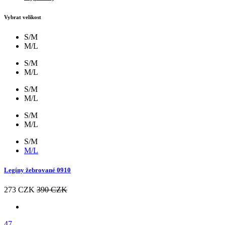
Vybrat velikost
S/M
M/L
S/M
M/L
S/M
M/L
S/M
M/L
S/M
M/L
Legíny žebrované 0910
273 CZK
390 CZK
47