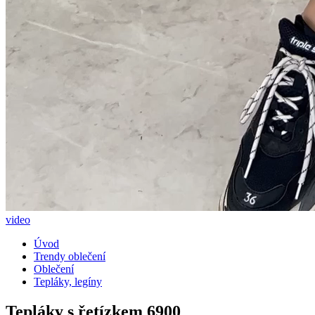
video
Úvod
Trendy oblečení
Oblečení
Tepláky, legíny
Tepláky s řetízkem 6900